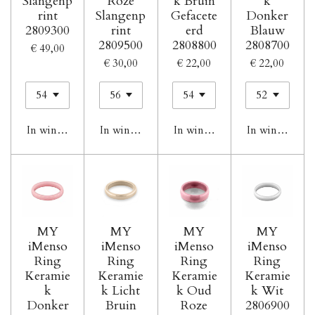
Slangenp
Roze
k Bruin
k
rint
Slangenp
Gefacete
Donker
2809300
rint
erd
Blauw
2809500
2808800
2808700
€ 49,00
€ 30,00
€ 22,00
€ 22,00
In winkelwagen
In winkelwagen
In winkelwagen
In winkelwag
MY
MY
MY
MY
iMenso
iMenso
iMenso
iMenso
Ring
Ring
Ring
Ring
Keramie
Keramie
Keramie
Keramie
k
k Licht
k Oud
k Wit
Donker
Bruin
Roze
2806900