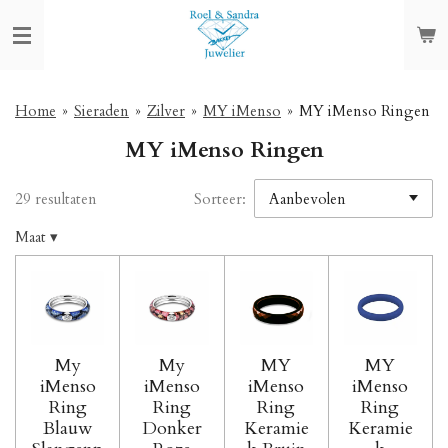
Ga
direct
naar
de
hoofdinhoud
Home
»
Sieraden
»
Zilver
»
MY iMenso
»
MY iMenso Ringen
MY iMenso Ringen
29 resultaten
Sorteer:
Maat
▾
My
My
MY
MY
iMenso
iMenso
iMenso
iMenso
Ring
Ring
Ring
Ring
Blauw
Donker
Keramie
Keramie