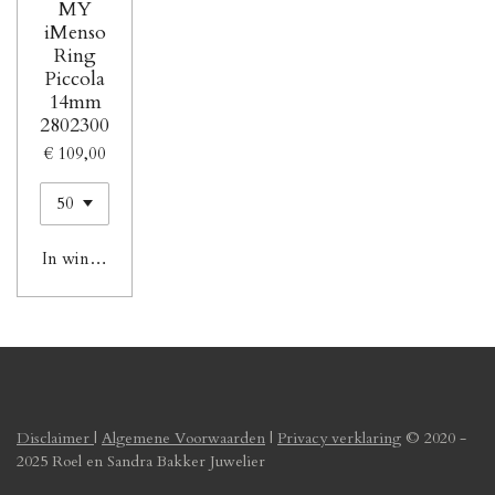
MY
iMenso
Ring
Piccola
14mm
2802300
€ 109,00
In winkelwagen
Disclaimer
|
Algemene Voorwaarden
|
Privacy verklaring
© 2020 -
2025 Roel en Sandra Bakker Juwelier