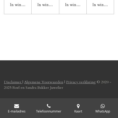
In winkelwagen
In winkelwagen
In winkelwagen
In winkelwag
Disclaimer
|
Algemene Voorwaarden
|
Privacy verklaring
© 2020 -
2025 Roel en Sandra Bakker Juwelier
E-mailadres
Telefoonnummer
Kaart
WhatsApp