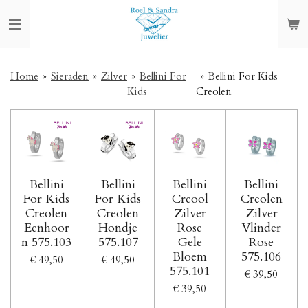
Ga
direct
naar
de
hoofdinhoud
Home
»
Sieraden
»
Zilver
»
Bellini For
»
Bellini For Kids
Kids
Creolen
Bellini
Bellini
Bellini
Bellini
For Kids
For Kids
Creool
Creolen
Creolen
Creolen
Zilver
Zilver
Eenhoor
Hondje
Rose
Vlinder
n 575.103
575.107
Gele
Rose
Bloem
575.106
€ 49,50
€ 49,50
575.101
€ 39,50
€ 39,50