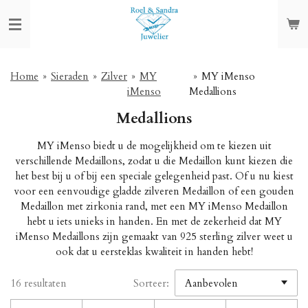
Ga
direct
naar
de
hoofdinhoud
Home
»
Sieraden
»
Zilver
»
MY
»
MY iMenso
iMenso
Medallions
Medallions
MY iMenso biedt u de mogelijkheid om te kiezen uit
verschillende Medaillons, zodat u die Medaillon kunt kiezen die
het best bij u of bij een speciale gelegenheid past. Of u nu kiest
voor een eenvoudige gladde zilveren Medaillon of een gouden
Medaillon met zirkonia rand, met een MY iMenso Medaillon
hebt u iets unieks in handen. En met de zekerheid dat MY
iMenso Medaillons zijn gemaakt van 925 sterling zilver weet u
ook dat u eersteklas kwaliteit in handen hebt!
16 resultaten
Sorteer: