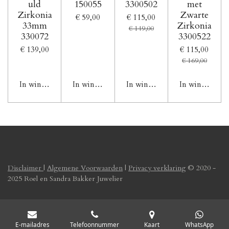
uld
150055
3300502
met
Zirkonia
Zwarte
€ 59,00
€ 115,00
33mm
Zirkonia
€ 149,00
330072
3300522
€ 139,00
€ 115,00
€ 169,00
In winkelwagen
In winkelwagen
In winkelwagen
In winkelwag
Disclaimer
|
Algemene Voorwaarden
|
Privacy verklaring
© 2020 -
2025 Roel en Sandra Bakker Juwelier
E-mailadres
Telefoonnummer
Kaart
WhatsApp