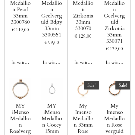
Medallio
Medallio
Medallio
Medallio
n Pearl
n
n
n
33mm
Geelverg
Zirkonia
Geelverg
3300760
uld Edgy
33mm
uld
33mm
330070
Zirkonia
€ 119,00
3300551
33mm
€ 129,00
330071
€ 99,00
€ 139,00
In winkelwagen
In winkelwagen
In winkelwagen
In winkelwag
Sale!
Sale!
MY
MY
My
My
iMenso
iMenso
Imenso
Imenso
Medallio
Medallio
Medaillo
Medaillo
n
n Goccy
n 33mm
n Rose
Roséverg
15mm
Rose
verguld