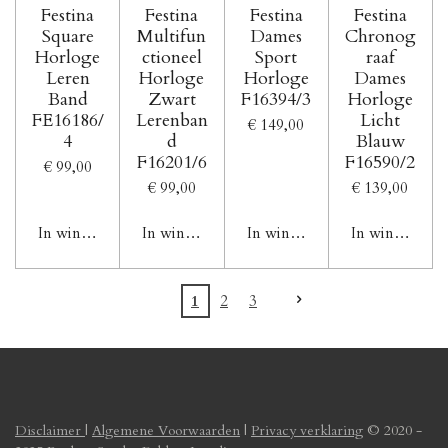
Festina
Festina
Festina
Festina
Square
Multifun
Dames
Chronog
Horloge
ctioneel
Sport
raaf
Leren
Horloge
Horloge
Dames
Band
Zwart
F16394/3
Horloge
FE16186/
Lerenban
Licht
€ 149,00
4
d
Blauw
F16201/6
F16590/2
€ 99,00
€ 99,00
€ 139,00
In winkelwagen
In winkelwagen
In winkelwagen
In winkelwag
1
2
3
Disclaimer
|
Algemene Voorwaarden
|
Privacy verklaring
© 2020 -