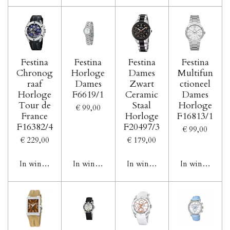
Festina
Festina
Festina
Festina
Chronog
Horloge
Dames
Multifun
raaf
Dames
Zwart
ctioneel
Horloge
F6619/1
Ceramic
Dames
Tour de
Staal
Horloge
€ 99,00
France
Horloge
F16813/1
F16382/4
F20497/3
€ 99,00
€ 229,00
€ 179,00
In winkelwagen
In winkelwagen
In winkelwagen
In winkelwag