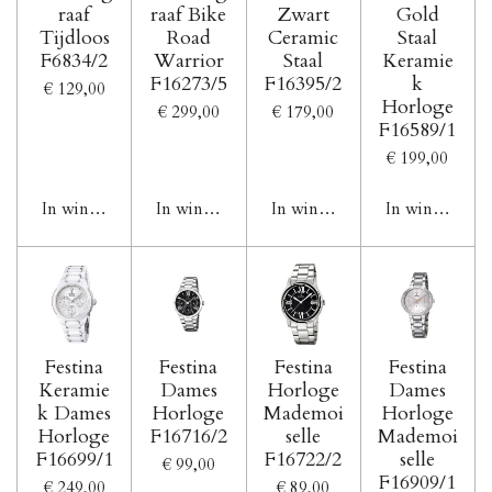
raaf
raaf Bike
Zwart
Gold
Tijdloos
Road
Ceramic
Staal
F6834/2
Warrior
Staal
Keramie
F16273/5
F16395/2
k
€ 129,00
Horloge
€ 299,00
€ 179,00
F16589/1
€ 199,00
In winkelwagen
In winkelwagen
In winkelwagen
In winkelwag
Festina
Festina
Festina
Festina
Keramie
Dames
Horloge
Dames
k Dames
Horloge
Mademoi
Horloge
Horloge
F16716/2
selle
Mademoi
F16699/1
F16722/2
selle
€ 99,00
F16909/1
€ 249,00
€ 89,00