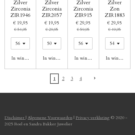
Zilver
Zilver
Zilver
Zilver
Zirconia
Zirconia
Zirconia
Zon
ZIR1946
ZIR2057
ZIR915
ZIR1883
€ 19,95
€ 19,95
€ 29,95
€ 29,95
€ 54,95
€ 29,95
€ 59,95
€ 49,95
In winkelwagen
In winkelwagen
In winkelwagen
In winkelwag
1
2
3
4
Disclaimer
|
Algemene Voorwaarden
|
Privacy verklaring
© 2020 -
2025 Roel en Sandra Bakker Juwelier