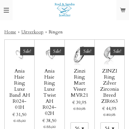
Ga
direct
naar
de
hoofdinhoud
Home
»
Uitverkoop
»
Ringen
Sale!
Sale!
Sale!
Sale!
Ania
Ania
Zinzi
ZINZI
Haie
Haie
Ring
Ring
Ring
Ring
Mart
Zilver
Luxe
Luxe
Visser
Zirconia
Band AH
Twist
MVR21
Breed
R024-
AH
ZIR663
€ 39,95
01H
R024-
€ 44,95
€ 59,95
02H
€ 31,50
€ 89,95
€ 38,50
€ 45,00
€ 55,00