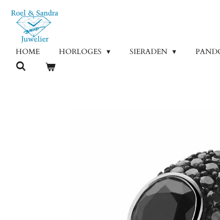
Ga
direct
naar
de
HOME
HORLOGES
SIERADEN
PAND
hoofdinhoud