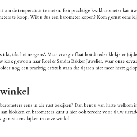
nt om de temperatuur te meten. Een prachtige kwikbarometer kan uw tu
eters te koop. Wilt u dus een barometer kopen?
Kom gerust eens kij
 tikt, tikt het nergens'. Maar vroeg of laat houdt ieder klokje er (tij
uw klok gewoon naar Roel & Sandra Bakker Juwelier, waar onze
erva
older nog een prachtig erfstuk staan dat al jaren niet meer heeft gel
 winkel
 barometers eens in alle rust bekijken? Dan bent u van harte welkom i
aan klokken en barometers kunt u hier ook terecht voor al uw sierade
s gerust eens kijken in onze winkel.