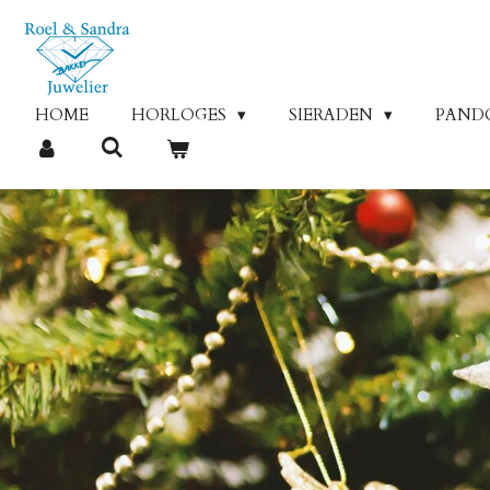
Ga
direct
naar
de
HOME
HORLOGES
SIERADEN
PAND
hoofdinhoud