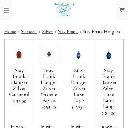
Ga
direct
naar
de
hoofdinhoud
Home
»
Sieraden
»
Zilver
»
Stay Frank
»
Stay Frank Hangers
Stay
Stay
Stay
Stay
Frank
Frank
Frank
Frank
Hanger
Hanger
Hanger
Hanger
Zilver
Zilver
Zilver
Zilver
Carneool
Groene
Luxe
Luxe
Agaat
Lapis
Lapis
€ 55,00
Lang
€ 55,00
€ 59,00
€ 89,00
In winkelwagen
In winkelwagen
In winkelwagen
In winkelwag