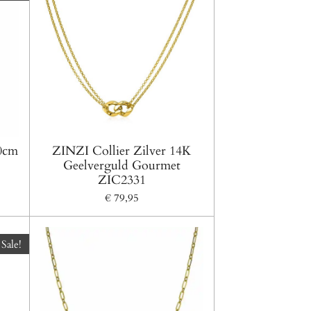
0cm
ZINZI Collier Zilver 14K
Geelverguld Gourmet
ZIC2331
€ 79,95
Sale!