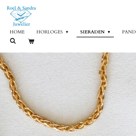
Ga
direct
naar
de
HOME
HORLOGES
SIERADEN
PAN
hoofdinhoud