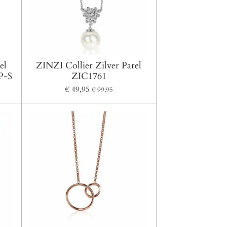
el
ZINZI Collier Zilver Parel
P-S
ZIC1761
€ 49,95
€ 99,95