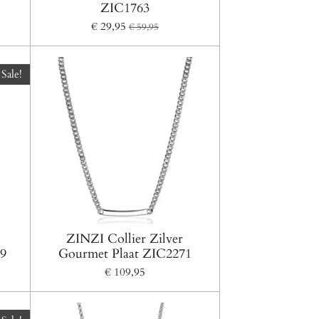
ZIC1763
€ 29,95
€ 59,95
Sale!
ZINZI Collier Zilver
59
Gourmet Plaat ZIC2271
€ 109,95