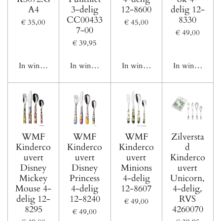
A4
3-delig
12-8600
delig 12-
CC00433
8330
€ 35,00
€ 45,00
7-00
€ 49,00
€ 39,95
In winkelwagen
In winkelwagen
In winkelwagen
In winkelwage
WMF
WMF
WMF
Zilversta
Kinderco
Kinderco
Kinderco
d
uvert
uvert
uvert
Kinderco
Disney
Disney
Minions
uvert
Mickey
Princess
4-delig
Unicorn,
Mouse 4-
4-delig
12-8607
4-delig,
delig 12-
12-8240
RVS
€ 49,00
8295
4260070
€ 49,00