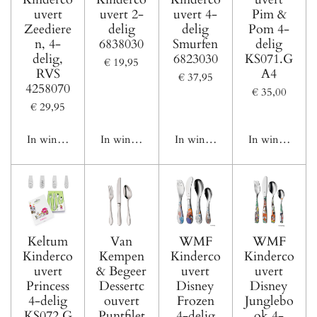
uvert
uvert 2-
uvert 4-
Pim &
Zeediere
delig
delig
Pom 4-
n, 4-
6838030
Smurfen
delig
delig,
6823030
KS071.G
€ 19,95
RVS
A4
€ 37,95
4258070
€ 35,00
€ 29,95
In winkelwagen
In winkelwagen
In winkelwagen
In winkelwage
Keltum
Van
WMF
WMF
Kinderco
Kempen
Kinderco
Kinderco
uvert
& Begeer
uvert
uvert
Princess
Dessertc
Disney
Disney
4-delig
ouvert
Frozen
Junglebo
KS072.G
Puntfilet
4-delig
ok 4-