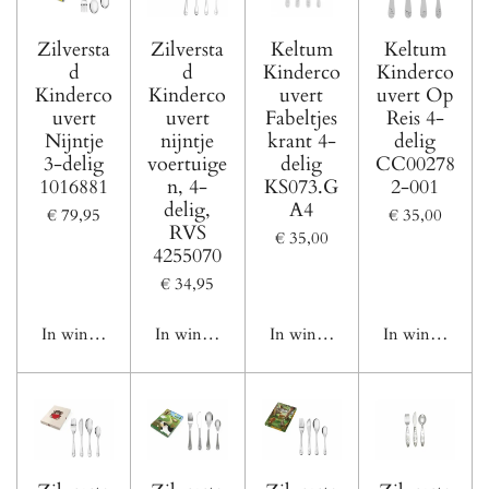
Zilversta
Zilversta
Keltum
Keltum
d
d
Kinderco
Kinderco
Kinderco
Kinderco
uvert
uvert Op
uvert
uvert
Fabeltjes
Reis 4-
Nijntje
nijntje
krant 4-
delig
3-delig
voertuige
delig
CC00278
1016881
n, 4-
KS073.G
2-001
delig,
A4
€ 79,95
€ 35,00
RVS
€ 35,00
4255070
€ 34,95
In winkelwagen
In winkelwagen
In winkelwagen
In winkelwage