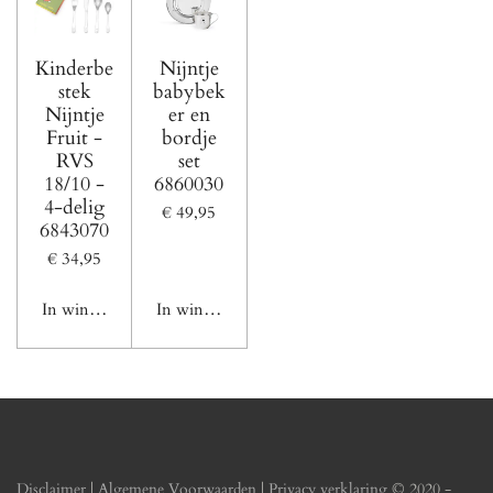
Kinderbe
Nijntje
stek
babybek
Nijntje
er en
Fruit -
bordje
RVS
set
18/10 -
6860030
4-delig
€ 49,95
6843070
€ 34,95
In winkelwagen
In winkelwagen
Disclaimer
|
Algemene Voorwaarden
|
Privacy verklaring
© 2020 -