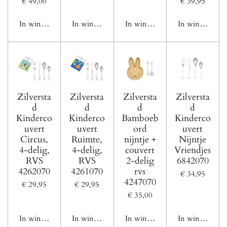
€ 49,00
€ 39,95
In winkelwagen
In winkelwagen
In winkelwagen
In winkelwage
Zilversta
Zilversta
Zilversta
Zilversta
d
d
d
d
Kinderco
Kinderco
Bamboeb
Kinderco
uvert
uvert
ord
uvert
Circus,
Ruimte,
nijntje +
Nijntje
4-delig,
4-delig,
couvert
Vriendjes
RVS
RVS
2-delig
6842070
4262070
4261070
rvs
€ 34,95
4247070
€ 29,95
€ 29,95
€ 35,00
In winkelwagen
In winkelwagen
In winkelwagen
In winkelwage