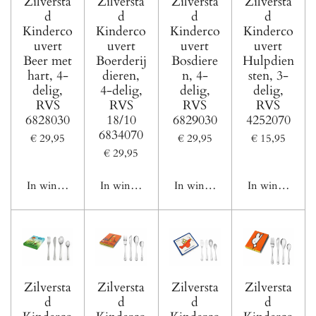
Zilversta
Zilversta
Zilversta
Zilversta
d
d
d
d
Kinderco
Kinderco
Kinderco
Kinderco
uvert
uvert
uvert
uvert
Beer met
Boerderij
Bosdiere
Hulpdien
hart, 4-
dieren,
n, 4-
sten, 3-
delig,
4-delig,
delig,
delig,
RVS
RVS
RVS
RVS
6828030
18/10
6829030
4252070
6834070
€ 29,95
€ 29,95
€ 15,95
€ 29,95
In winkelwagen
In winkelwagen
In winkelwagen
In winkelwage
Zilversta
Zilversta
Zilversta
Zilversta
d
d
d
d