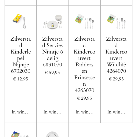
Zilversta
Zilversta
Zilversta
Zilversta
d
d Servies
d
d
Kinderle
Nijntje 6
Kinderco
Kinderco
pel
delig
uvert
uvert
Nijntje
6831070
Ridders
Wildlife
6732030
en
4264070
€ 59,95
Prinsesse
€ 12,95
€ 29,95
n
4263070
€ 29,95
In winkelwagen
In winkelwagen
In winkelwagen
In winkelwage