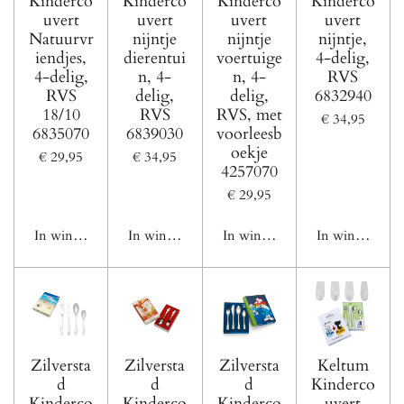
Kinderco
Kinderco
Kinderco
Kinderco
uvert
uvert
uvert
uvert
Natuurvr
nijntje
nijntje
nijntje,
iendjes,
dierentui
voertuige
4-delig,
4-delig,
n, 4-
n, 4-
RVS
RVS
delig,
delig,
6832940
18/10
RVS
RVS, met
€ 34,95
6835070
6839030
voorleesb
oekje
€ 29,95
€ 34,95
4257070
€ 29,95
In winkelwagen
In winkelwagen
In winkelwagen
In winkelwage
Zilversta
Zilversta
Zilversta
Keltum
d
d
d
Kinderco
Kinderco
Kinderco
Kinderco
uvert