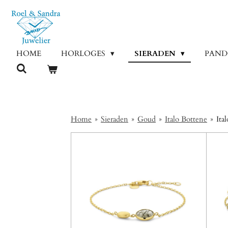
Ga
direct
naar
de
HOME
HORLOGES
SIERADEN
PAN
hoofdinhoud
Home
»
Sieraden
»
Goud
»
Italo Bottene
»
Ita