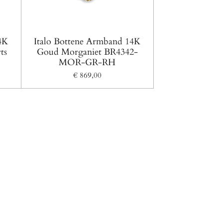
4K
Italo Bottene Armband 14K
ts
Goud Morganiet BR4342-
MOR-GR-RH
€ 869,00