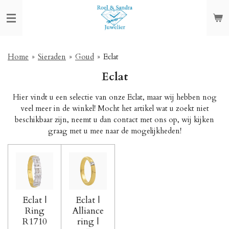
Ga
direct
naar
de
hoofdinhoud
Home
»
Sieraden
»
Goud
»
Eclat
Eclat
Hier vindt u een selectie van onze Eclat, maar wij hebben nog
veel meer in de winkel! Mocht het artikel wat u zoekt niet
beschikbaar zijn, neemt u dan contact met ons op, wij kijken
graag met u mee naar de mogelijkheden!
Eclat |
Eclat |
Ring
Alliance
R1710
ring |