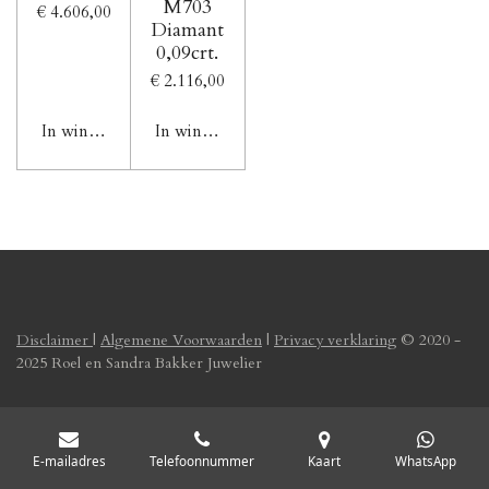
M703
€ 4.606,00
Diamant
0,09crt.
€ 2.116,00
In winkelwagen
In winkelwagen
Disclaimer
|
Algemene Voorwaarden
|
Privacy verklaring
© 2020 -
2025 Roel en Sandra Bakker Juwelier
E-mailadres
Telefoonnummer
Kaart
WhatsApp