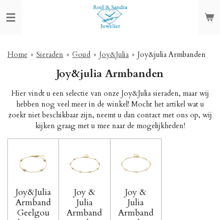
Ga
direct
naar
de
hoofdinhoud
Home
»
Sieraden
»
Goud
»
Joy&Julia
»
Joy&julia Armbanden
Joy&julia Armbanden
Hier vindt u een selectie van onze Joy&Julia sieraden, maar wij
hebben nog veel meer in de winkel! Mocht het artikel wat u
zoekt niet beschikbaar zijn, neemt u dan contact met ons op, wij
kijken graag met u mee naar de mogelijkheden!
Joy&Julia
Joy &
Joy &
Armband
Julia
Julia
Geelgou
Armband
Armband