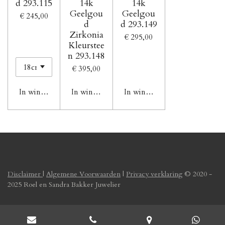
d 293.115
14k
14k
Geelgou
Geelgou
€ 245,00
d
d 293.149
Zirkonia
€ 295,00
Kleurstee
n 293.148
€ 395,00
In winkelwagen
In winkelwagen
In winkelwagen
Disclaimer
|
Algemene Voorwaarden
|
Privacy verklaring
© 2020 -
2025 Roel en Sandra Bakker Juwelier