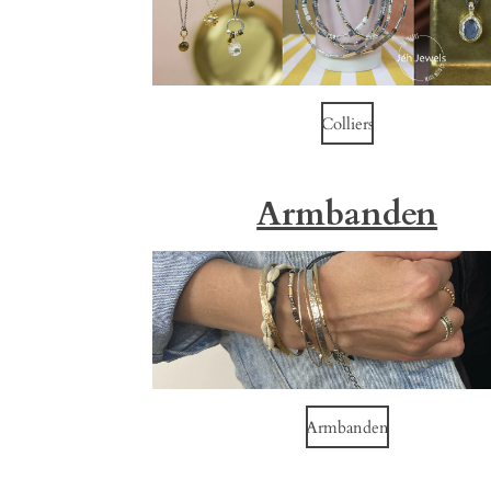
Colliers
Armbanden
Armbanden