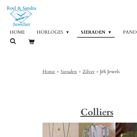
Ga
direct
naar
de
HOME
HORLOGES
SIERADEN
PAN
hoofdinhoud
Home
»
Sieraden
»
Zilver
»
Jéh Jewels
Colliers