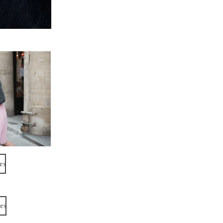
es
es