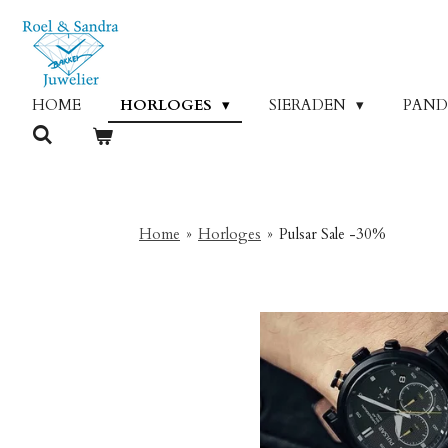
Ga
direct
naar
de
HOME
HORLOGES
SIERADEN
PAN
hoofdinhoud
Home
»
Horloges
»
Pulsar Sale -30%