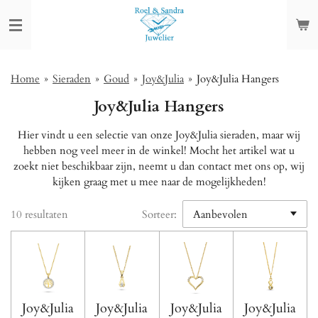
Ga
direct
naar
de
hoofdinhoud
Home
»
Sieraden
»
Goud
»
Joy&Julia
»
Joy&Julia Hangers
Joy&Julia Hangers
Hier vindt u een selectie van onze Joy&Julia sieraden, maar wij
hebben nog veel meer in de winkel! Mocht het artikel wat u
zoekt niet beschikbaar zijn, neemt u dan contact met ons op, wij
kijken graag met u mee naar de mogelijkheden!
10 resultaten
Sorteer:
Joy&Julia
Joy&Julia
Joy&Julia
Joy&Julia