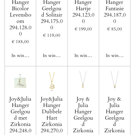
Hanger
Hanger
Hanger
Hanger
Bicolor
Geelgou
Hartje
Fantasie
Levensbo
d Solitair
294.123.0
294.187.0
om
294.175.0
0
0
294.128.0
0
€ 199,00
€ 85,00
0
€ 119,00
€ 188,00
In winkelwagen
In winkelwagen
In winkelwagen
In winkelwage
Joy&Julia
Joy&Julia
Joy &
Joy &
Hanger
Hanger
Julia
Julia
Geelgou
Dubbele
Hanger
Hanger
d met
Hart
Geelgou
Geelgou
Zirkonia
Zirkonia
d
d
294.248.0
294.270.0
Zirkonia
Zirkonia