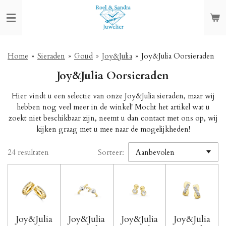
Ga
direct
naar
de
hoofdinhoud
Home
»
Sieraden
»
Goud
»
Joy&Julia
»
Joy&Julia Oorsieraden
Joy&Julia Oorsieraden
Hier vindt u een selectie van onze Joy&Julia sieraden, maar wij
hebben nog veel meer in de winkel! Mocht het artikel wat u
zoekt niet beschikbaar zijn, neemt u dan contact met ons op, wij
kijken graag met u mee naar de mogelijkheden!
24 resultaten
Sorteer:
Joy&Julia
Joy&Julia
Joy&Julia
Joy&Julia