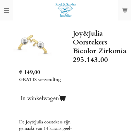
Ga
direct
naar
de
Joy&Julia
hoofdinhoud
Oorstekers
Bicolor Zirkonia
295.143.00
€ 149,00
GRATIS verzending
In winkelwagen
De Joy&Julia oorstekers zijn
gemaakt van 14 karaats geel-