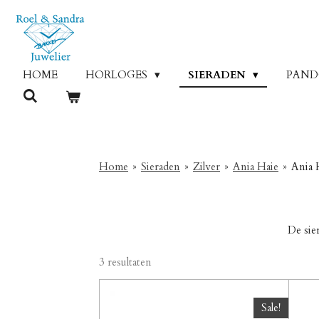
Ga
direct
naar
de
HOME
HORLOGES
SIERADEN
PAN
hoofdinhoud
Home
»
Sieraden
»
Zilver
»
Ania Haie
»
Ania 
De sie
3 resultaten
Sale!