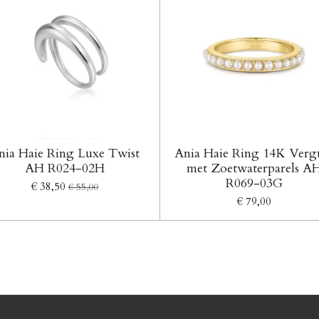
nia Haie Ring Luxe Twist
Ania Haie Ring 14K Verg
AH R024-02H
met Zoetwaterparels A
R069-03G
€ 38,50
€ 55,00
€ 79,00