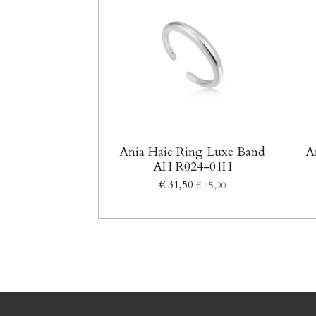
Ania Haie Ring Luxe Band
A
AH R024-01H
€ 31,50
€ 45,00