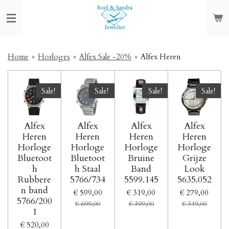
Ga
direct
naar
de
hoofdinhoud
Home
»
Horloges
»
Alfex Sale -20%
»
Alfex Heren
Sale!
Sale!
Sale!
Sale!
Alfex
Alfex
Alfex
Alfex
Heren
Heren
Heren
Heren
Horloge
Horloge
Horloge
Horloge
Bluetoot
Bluetoot
Bruine
Grijze
h
h Staal
Band
Look
Rubbere
5766/734
5599.145
5635.052
n band
€ 599,00
€ 319,00
€ 279,00
5766/200
€ 699,00
€ 399,00
€ 349,00
1
€ 520,00