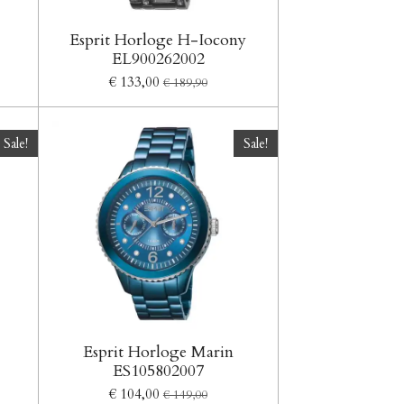
Esprit Horloge H-Iocony
EL900262002
€ 133,00
€ 189,90
Sale!
Sale!
Esprit Horloge Marin
ES105802007
€ 104,00
€ 149,00