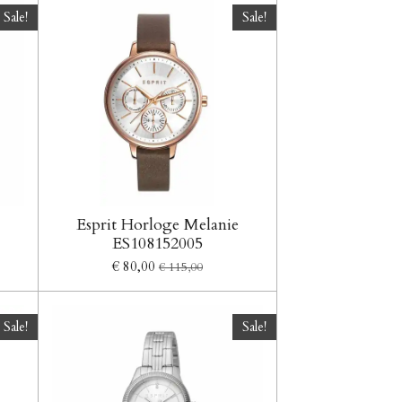
Sale!
Sale!
Esprit Horloge Melanie
ES108152005
€ 80,00
€ 115,00
Sale!
Sale!