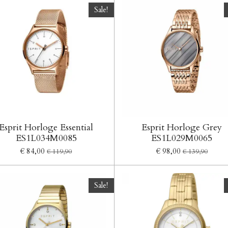
Sale!
Esprit Horloge Essential
Esprit Horloge Grey
ES1L034M0085
ES1L029M0065
€ 84,00
€ 98,00
€ 119,90
€ 139,90
Sale!