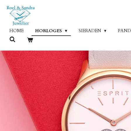
Ga
direct
naar
de
HOME
HORLOGES
SIERADEN
PAN
hoofdinhoud