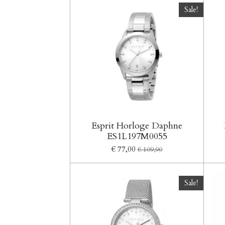
Sale!
Esprit Horloge Daphne
ES1L197M0055
€ 77,00
€ 109,90
Sale!