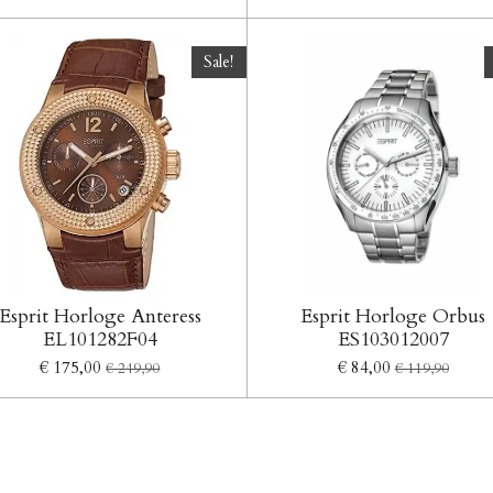
Sale!
Esprit Horloge Anteress
Esprit Horloge Orbus
EL101282F04
ES103012007
€ 175,00
€ 84,00
€ 249,90
€ 119,90