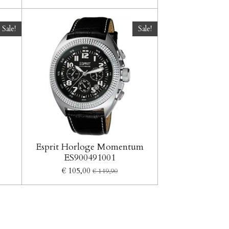
Sale!
Sale!
Esprit Horloge Momentum
ES900491001
€ 105,00
€ 149,90