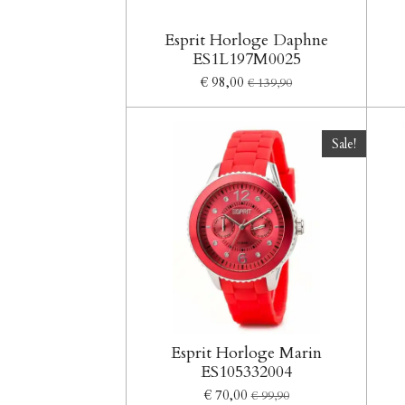
Esprit Horloge Daphne
ES1L197M0025
€ 98,00
€ 139,90
Sale!
Esprit Horloge Marin
ES105332004
€ 70,00
€ 99,90