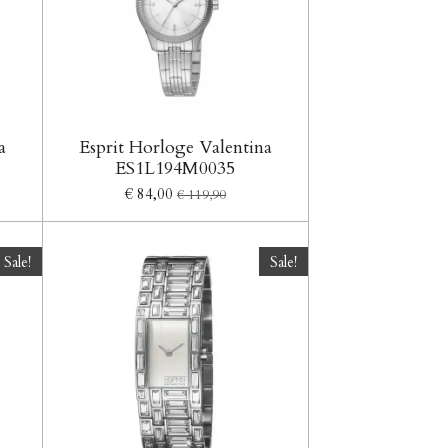
a
Esprit Horloge Valentina
ES1L194M0035
€ 84,00
€ 119,90
Sale!
Sale!