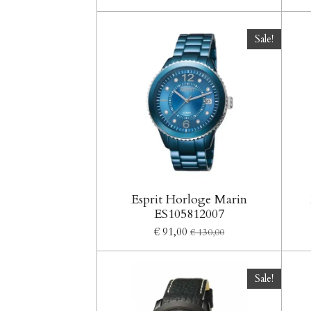
Sale!
Esprit Horloge Marin
ES105812007
€ 91,00
€ 130,00
Sale!