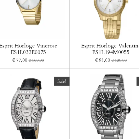
Esprit Horloge Vinerose
Esprit Horloge Valentin
ES1L032E0075
ES1L194M0055
€ 77,00
€ 98,00
€ 109,90
€ 139,90
Sale!