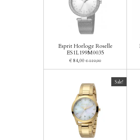
Esprit Horloge Roselle
ES1L199M0035
€ 84,00
€ 119,90
Sale!