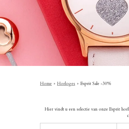
Home
»
Horloges
»
Esprit Sale -30%
Hier vindt u een selectie van onze Esprit ho
c