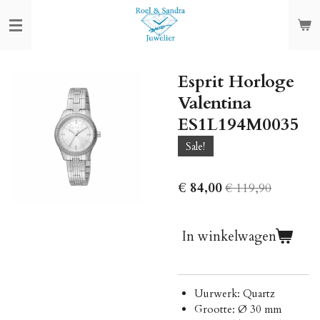
Ga
direct
naar
de
Esprit Horloge
hoofdinhoud
Valentina
ES1L194M0035
Sale!
€ 84,00
€ 119,90
In winkelwagen
Uurwerk: Quartz
Grootte: Ø 30 mm