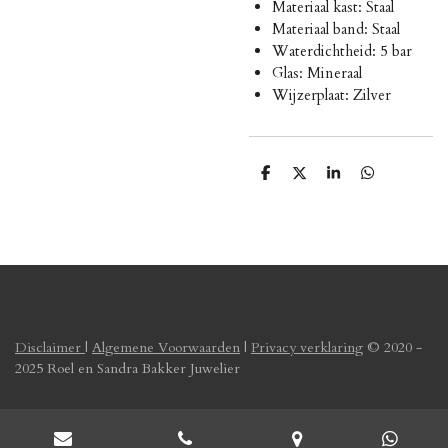
Materiaal kast: Staal
Materiaal band: Staal
Waterdichtheid: 5 bar
Glas: Mineraal
Wijzerplaat: Zilver
D
D
S
D
e
e
h
e
l
e
a
l
e
l
r
e
n
e
n
Disclaimer
|
Algemene Voorwaarden
|
Privacy verklaring
© 2020 -
2025 Roel en Sandra Bakker Juwelier