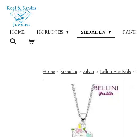
Ga
direct
naar
de
HOME
HORLOGES
SIERADEN
PAN
hoofdinhoud
Home
»
Sieraden
»
Zilver
»
Bellini For Kids
»