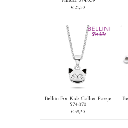
Vlinder 574.039
€ 21,50
Bellini For Kids Collier Poesje
Be
574.070
€ 39,50