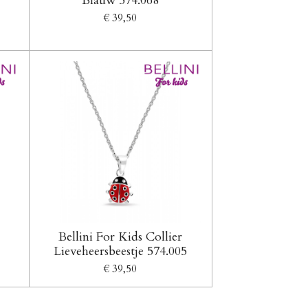
Blauw 574.068
€ 39,50
Bellini For Kids Collier
Lieveheersbeestje 574.005
€ 39,50