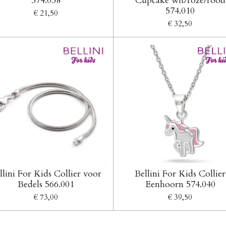
574.058
Cupcake wit/roze/rood
574.010
€ 21,50
€ 32,50
llini For Kids Collier voor
Bellini For Kids Collier
Bedels 566.001
Eenhoorn 574.040
€ 73,00
€ 39,50