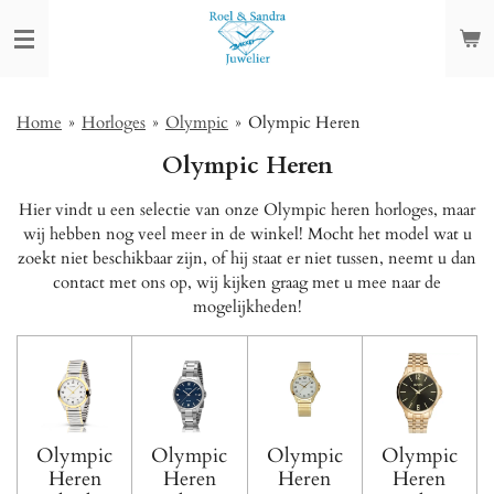
Ga
direct
naar
de
hoofdinhoud
Home
»
Horloges
»
Olympic
»
Olympic Heren
Olympic Heren
Hier vindt u een selectie van onze Olympic heren horloges, maar
wij hebben nog veel meer in de winkel! Mocht het model wat u
zoekt niet beschikbaar zijn, of hij staat er niet tussen, neemt u dan
contact met ons op, wij kijken graag met u mee naar de
mogelijkheden!
Olympic
Olympic
Olympic
Olympic
Heren
Heren
Heren
Heren