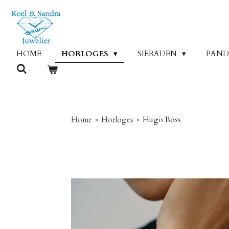
Ga
direct
naar
de
HOME
HORLOGES
SIERADEN
PAN
hoofdinhoud
Home
»
Horloges
»
Hugo Boss