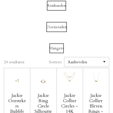
Armbanden
Oorsieraden
Hangers
24 resultaten
Sorteer:
Jackie
Jackie
Jackie
Jackie
Oorsteke
Ring
Collier
Collier
rs
Circle
Circles -
Eleven
Bubbly
Silhoutte
14K
Rings -