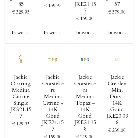
85
JKE21.15
57
€ 139,95
7
€ 329,95
€ 379,00
€ 159,00
In winkelwagen
In winkelwagen
In winkelwagen
In winkelwag
Jackie
Jackie
Jackie
Jackie
Oorring
Oorsteke
Oorsteke
Creolen
Medina
rs
rs
Mini
Citrine
Medina
Medina
Dots -
Single
Citrine -
Topaz -
14K
JKS21.15
14K
14K
Goud
7
Goud
Goud
JKE20.03
JKE21.15
JKE21.15
8
€ 129,95
7
8
€ 239,00
€ 159,00
€ 219,00