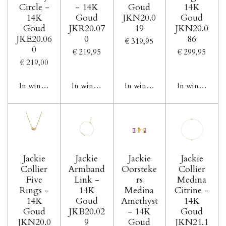
Circle -
- 14K
Goud
14K
14K
Goud
JKN20.0
Goud
Goud
JKR20.07
19
JKN20.0
JKE20.06
0
86
€ 319,95
0
€ 219,95
€ 299,95
€ 219,00
In winkelwagen
In winkelwagen
In winkelwagen
In winkelwag
Jackie
Jackie
Jackie
Jackie
Collier
Armband
Oorsteke
Collier
Five
Link -
rs
Medina
Rings -
14K
Medina
Citrine -
14K
Goud
Amethyst
14K
Goud
JKB20.02
- 14K
Goud
JKN20.0
9
Goud
JKN21.1