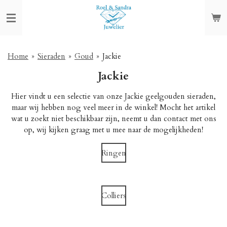
Ga
direct
naar
de
hoofdinhoud
Home
»
Sieraden
»
Goud
»
Jackie
Jackie
Hier vindt u een selectie van onze Jackie geelgouden sieraden,
maar wij hebben nog veel meer in de winkel! Mocht het artikel
wat u zoekt niet beschikbaar zijn, neemt u dan contact met ons
op, wij kijken graag met u mee naar de mogelijkheden!
Ringen
Colliers