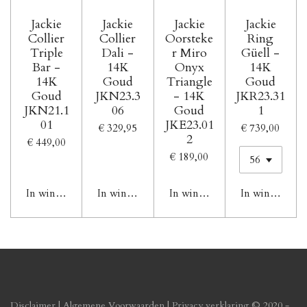
Jackie
Jackie
Jackie
Jackie
Collier
Collier
Oorsteke
Ring
Triple
Dali -
r Miro
Güell -
Bar -
14K
Onyx
14K
14K
Goud
Triangle
Goud
Goud
JKN23.3
- 14K
JKR23.31
JKN21.1
06
Goud
1
01
JKE23.01
€ 329,95
€ 739,00
2
€ 449,00
€ 189,00
In winkelwagen
In winkelwagen
In winkelwagen
In winkelwag
Disclaimer
|
Algemene Voorwaarden
|
Privacy verklaring
© 2020 -