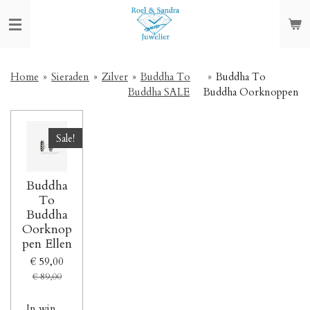
Ga
direct
naar
de
hoofdinhoud
Home
»
Sieraden
»
Zilver
»
Buddha To
»
Buddha To
Buddha SALE
Buddha Oorknoppen
Sale!
Buddha
To
Buddha
Oorknop
pen Ellen
€ 59,00
€ 89,00
In winkelwagen