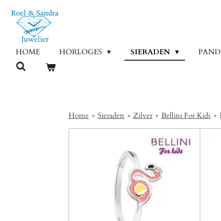
Ga
direct
naar
de
HOME
HORLOGES
SIERADEN
PAN
hoofdinhoud
Home
»
Sieraden
»
Zilver
»
Bellini For Kids
»