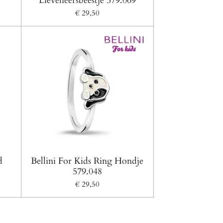
Lieveheersbeestje 579.069
€ 29,50
d
Bellini For Kids Ring Hondje
579.048
€ 29,50