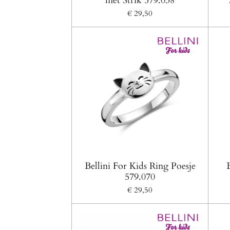
met Strik 579.038
€ 29,50
Bellini For Kids Ring Poesje
579.070
€ 29,50