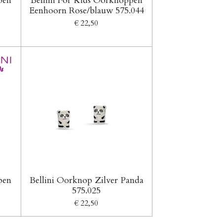
pen
Bellini For Kids Oorknoppen
Eenhoorn Rose/blauw 575.044
€ 22,50
pen
Bellini Oorknop Zilver Panda
575.025
€ 22,50