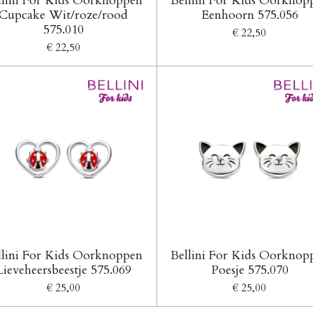
llini For Kids Oorknoppen
Bellini For Kids Oorknop
Cupcake Wit/roze/rood
Eenhoorn 575.056
575.010
€ 22,50
€ 22,50
llini For Kids Oorknoppen
Bellini For Kids Oorknop
Lieveheersbeestje 575.069
Poesje 575.070
€ 25,00
€ 25,00