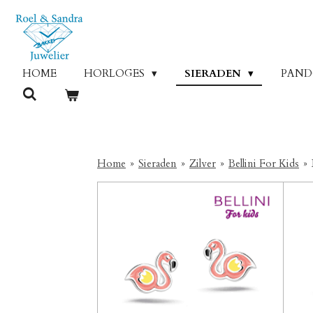
Ga
direct
naar
de
HOME
HORLOGES
SIERADEN
PAN
hoofdinhoud
Home
»
Sieraden
»
Zilver
»
Bellini For Kids
»