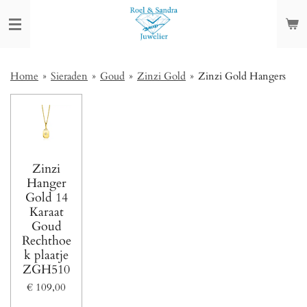
Ga
direct
naar
de
hoofdinhoud
Home
»
Sieraden
»
Goud
»
Zinzi Gold
»
Zinzi Gold Hangers
Zinzi
Hanger
Gold 14
Karaat
Goud
Rechthoe
k plaatje
ZGH510
€ 109,00