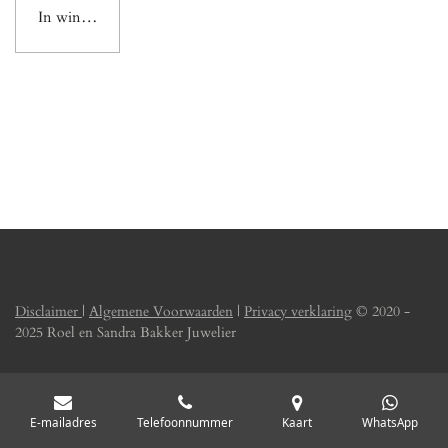
In winkelwagen
Disclaimer
|
Algemene Voorwaarden
|
Privacy verklaring
© 2020 -
2025 Roel en Sandra Bakker Juwelier
E-mailadres
Telefoonnummer
Kaart
WhatsApp