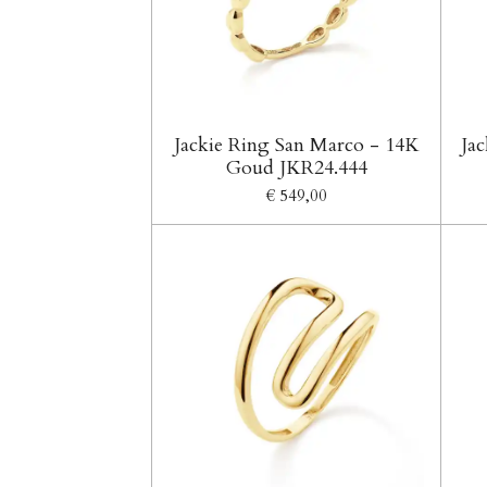
Jackie Ring San Marco - 14K
Ja
Goud JKR24.444
€ 549,00