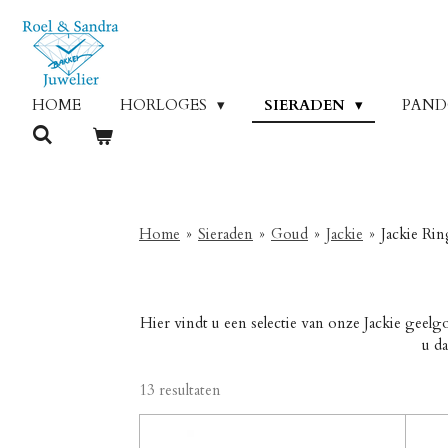
Ga
direct
naar
de
HOME
HORLOGES
SIERADEN
PAN
hoofdinhoud
Home
»
Sieraden
»
Goud
»
Jackie
»
Jackie Ri
Hier vindt u een selectie van onze Jackie geelg
u d
13 resultaten