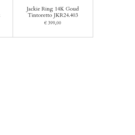
Jackie Ring 14K Goud
z
Tintoretto JKR24.403
€ 399,00