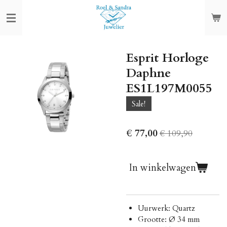
Ga
direct
naar
de
Esprit Horloge
hoofdinhoud
Daphne
ES1L197M0055
Sale!
€ 77,00
€ 109,90
In winkelwagen
Uurwerk: Quartz
Grootte: Ø 34 mm