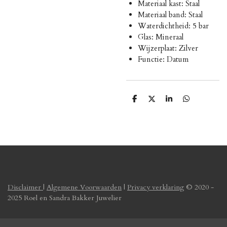
Materiaal kast: Staal
Materiaal band: Staal
Waterdichtheid: 5 bar
Glas: Mineraal
Wijzerplaat: Zilver
Functie: Datum
D
D
S
D
e
e
h
e
l
e
a
l
e
l
r
e
n
e
n
Disclaimer
|
Algemene Voorwaarden
|
Privacy verklaring
© 2020 -
2025 Roel en Sandra Bakker Juwelier