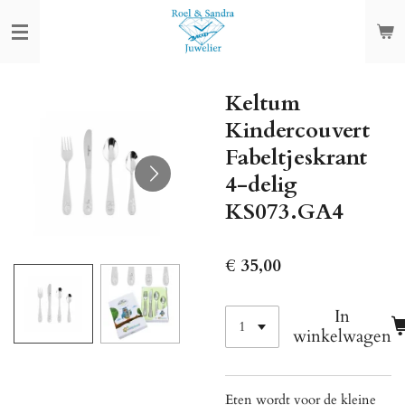
Ga
direct
naar
de
Keltum
hoofdinhoud
Kindercouvert
Fabeltjeskrant
4-delig
KS073.GA4
€ 35,00
In
winkelwagen
Eten wordt voor de kleine