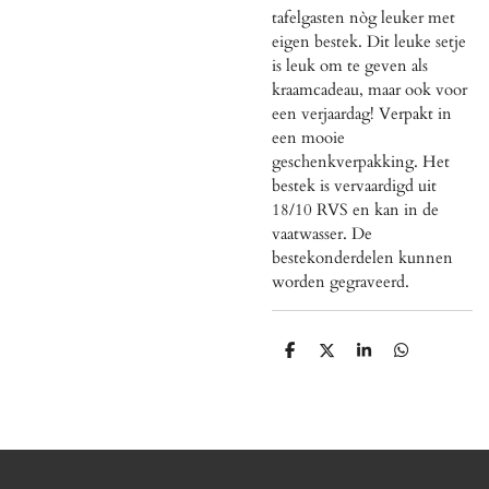
tafelgasten nòg leuker met
eigen bestek. Dit leuke setje
is leuk om te geven als
kraamcadeau, maar ook voor
een verjaardag! Verpakt in
een mooie
geschenkverpakking. Het
bestek is vervaardigd uit
18/10 RVS en kan in de
vaatwasser. De
bestekonderdelen kunnen
worden gegraveerd.
D
D
S
D
e
e
h
e
l
e
a
l
e
l
r
e
n
e
n