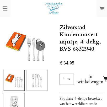
Ga
direct
naar
de
Zilverstad
hoofdinhoud
Kindercouvert
nijntje, 4-delig,
RVS 6832940
€ 34,95
In
winkelwagen
Populaire 4-delige bestekset
van het wereldberoemde