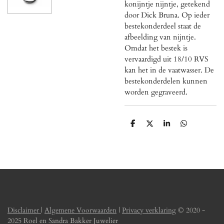
konijntje nijntje, getekend
door Dick Bruna. Op ieder
bestekonderdeel staat de
afbeelding van nijntje.
Omdat het bestek is
vervaardigd uit 18/10 RVS
kan het in de vaatwasser. De
bestekonderdelen kunnen
worden gegraveerd.
D
D
S
D
e
e
h
e
l
e
a
l
e
l
r
e
n
e
n
Disclaimer
|
Algemene Voorwaarden
|
Privacy verklaring
© 2020 -
2025 Roel en Sandra Bakker Juwelier