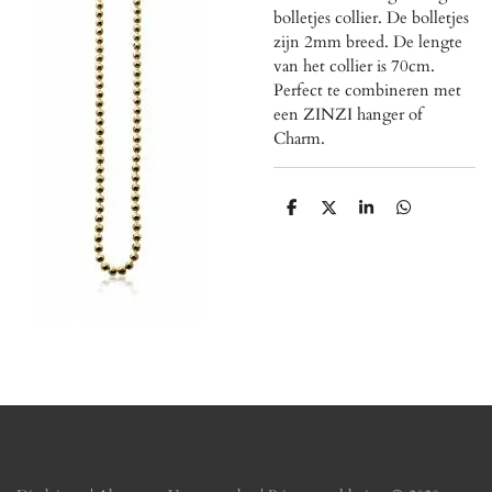
bolletjes collier. De bolletjes
zijn 2mm breed. De lengte
van het collier is 70cm.
Perfect te combineren met
een ZINZI hanger of
Charm.
D
D
S
D
e
e
h
e
l
e
a
l
e
l
r
e
n
e
n