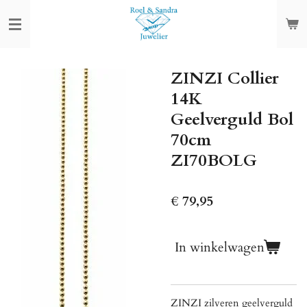
Ga
direct
naar
de
ZINZI Collier
hoofdinhoud
14K
Geelverguld Bol
70cm
ZI70BOLG
€ 79,95
In winkelwagen
ZINZI zilveren geelverguld