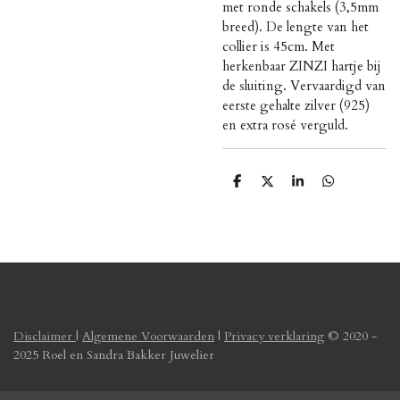
met ronde schakels (3,5mm
breed). De lengte van het
collier is 45cm. Met
herkenbaar ZINZI hartje bij
de sluiting. Vervaardigd van
eerste gehalte zilver (925)
en extra rosé verguld.
D
D
S
D
e
e
h
e
l
e
a
l
e
l
r
e
n
e
n
Disclaimer
|
Algemene Voorwaarden
|
Privacy verklaring
© 2020 -
2025 Roel en Sandra Bakker Juwelier