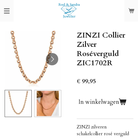
Ga
direct
naar
de
ZINZI Collier
hoofdinhoud
Zilver
Roséverguld
ZIC1702R
€ 99,95
In winkelwagen
ZINZI zilveren
schakelcollier rosé verguld