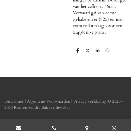
van het collier is 45cm.
Vervaardigd van eerste
gehalte zilver (925) en met
extra rodiumlaag voor een
langdurige glans.
D
D
S
D
e
e
h
e
l
e
a
l
e
l
r
e
n
e
n
Disclaimer
|
Algemene Voorwaarden
|
Privacy verklaring
© 2020 -
2025 Roel en Sandra Bakker Juwelier