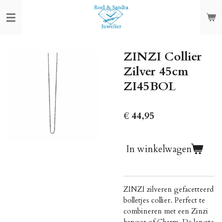
Ga
direct
naar
de
ZINZI Collier
hoofdinhoud
Zilver 45cm
ZI45BOL
€ 44,95
In winkelwagen
ZINZI zilveren gefacetteerd
bolletjes collier. Perfect te
combineren met een Zinzi
hanger of Charm. De lengte