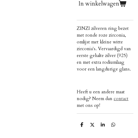
In winkelwagen
ZINZI zilveren ring bezet
met ronde roze zirconia,
omlijst met kleine witte
zirconia's. Vervaardigd van
eerste gehalte zilver (925)
en met extra rodiumlaag
voor een langdurige glans.
Heeft u een andere maat
nodig? Neem dan
contact
met ons op!
D
D
S
D
e
e
h
e
l
e
a
l