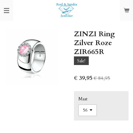
Ga
direct
naar
de
ZINZI Ring
hoofdinhoud
Zilver Roze
ZIR665R
Sale!
€ 39,95
€ 84,95
Maat