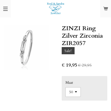
Ga
direct
naar
de
ZINZI Ring
hoofdinhoud
Zilver Zirconia
ZIR2057
Sale!
€ 19,95
€ 29,95
Maat