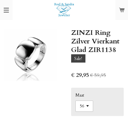
Ga
direct
naar
de
ZINZI Ring
hoofdinhoud
Zilver Vierkant
Glad ZIR1138
Sale!
€ 29,95
€ 59,95
Maat