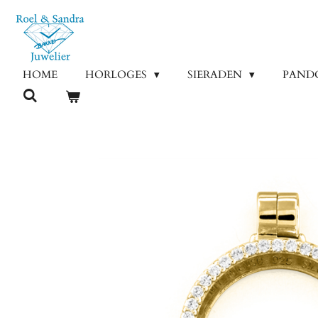
Ga
direct
naar
de
HOME
HORLOGES
SIERADEN
PAND
hoofdinhoud