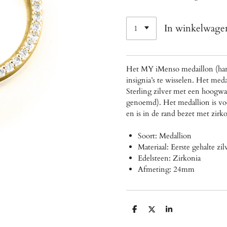
In winkelwage
Het MY iMenso medaillon (han
insignia’s te wisselen. Het me
Sterling zilver met een hoogwaa
genoemd).
Het medallion is v
en is in de rand bezet met zirko
Soort: Medallion
Materiaal: Eerste gehalte zi
Edelsteen: Zirkonia
Afmeting: 24mm
D
D
S
e
e
h
l
e
a