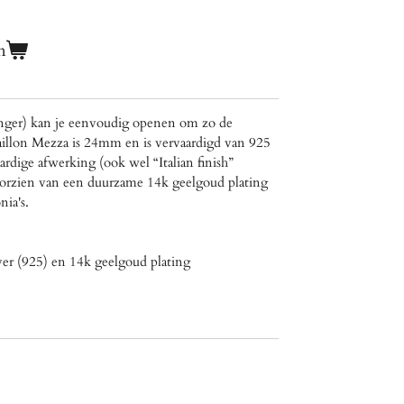
n
ger) kan je eenvoudig openen om zo de
daillon Mezza is 24mm en is vervaardigd van 925
rdige afwerking (ook wel “Italian finish”
oorzien van een duurzame 14k geelgoud plating
nia's.
lver (925) en 14k geelgoud plating