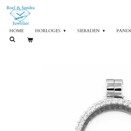
Ga
direct
naar
de
HOME
HORLOGES
SIERADEN
PAND
hoofdinhoud