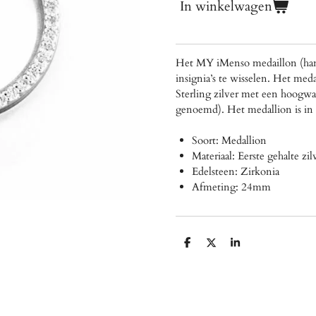
In winkelwagen
Het MY iMenso medaillon (han
insignia’s te wisselen. Het me
Sterling zilver met een hoogwaa
genoemd).
Het medallion is in 
Soort: Medallion
Materiaal: Eerste gehalte zi
Edelsteen: Zirkonia
Afmeting: 24mm
D
D
S
e
e
h
l
e
a
e
l
r
n
e