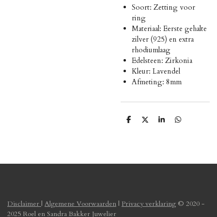
Soort: Zetting voor
ring
Materiaal: Eerste gehalte
zilver (925) en extra
rhodiumlaag
Edelsteen: Zirkonia
Kleur: Lavendel
Afmeting: 8mm
D
D
S
D
e
e
h
e
l
e
a
l
e
l
r
e
n
e
n
Disclaimer
|
Algemene Voorwaarden
|
Privacy verklaring
© 2020 -
2025 Roel en Sandra Bakker Juwelier