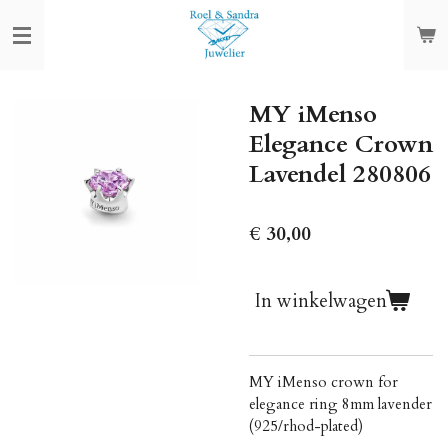
Ga
direct
naar
de
MY iMenso
hoofdinhoud
Elegance Crown
Lavendel 280806
€ 30,00
In winkelwagen
MY iMenso crown for
elegance ring 8mm lavender
(925/rhod-plated)