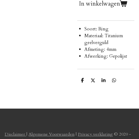
In winkelwagen
Soort: Ring
Materiaal: T
itanium
geelverguld
Afmeting: 4mm
Afwerking: Gepolijst
D
D
S
D
e
e
h
e
l
e
a
l
e
l
r
e
n
e
n
Disclaimer
|
Algemene Voorwaarden
|
Privacy verklaring
© 2020 -