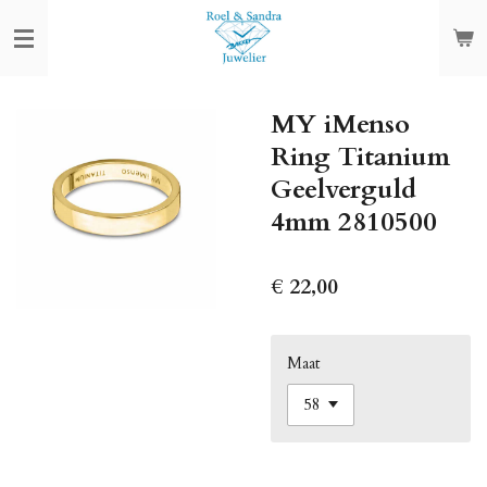
Ga
direct
naar
de
MY iMenso
hoofdinhoud
Ring Titanium
Geelverguld
4mm 2810500
€ 22,00
Maat