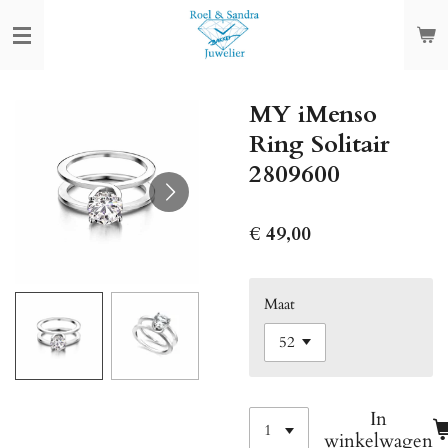
Ga
direct
naar
de
MY iMenso
hoofdinhoud
Ring Solitair
2809600
€ 49,00
Maat
In
winkelwagen