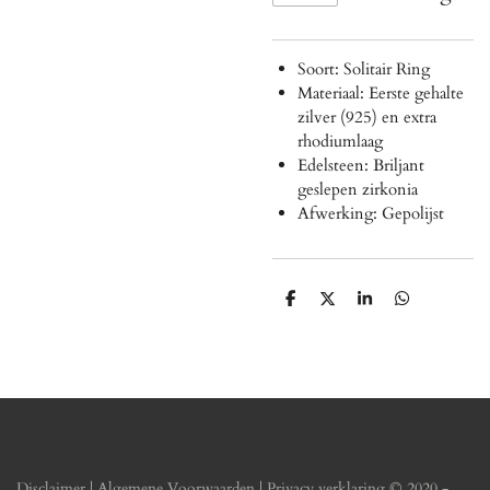
Soort: Solitair Ring
Materiaal: Eerste gehalte
zilver (925) en extra
rhodiumlaag
Edelsteen: Briljant
geslepen zirkonia
Afwerking: Gepolijst
D
D
S
D
e
e
h
e
l
e
a
l
e
l
r
e
n
e
n
Disclaimer
|
Algemene Voorwaarden
|
Privacy verklaring
© 2020 -