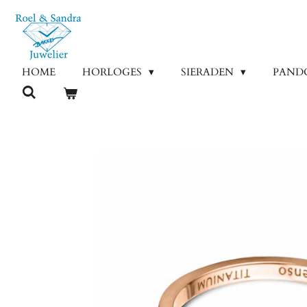
Ga
direct
naar
de
HOME
HORLOGES
SIERADEN
PAND
hoofdinhoud