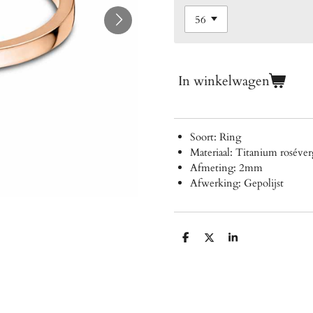
In winkelwagen
Soort: Ring
Materiaal: T
itanium roséver
Afmeting: 2mm
Afwerking: Gepolijst
D
D
S
e
e
h
l
e
a
e
l
r
n
e