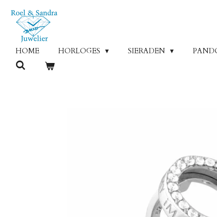
Ga
direct
naar
de
HOME
HORLOGES
SIERADEN
PAND
hoofdinhoud