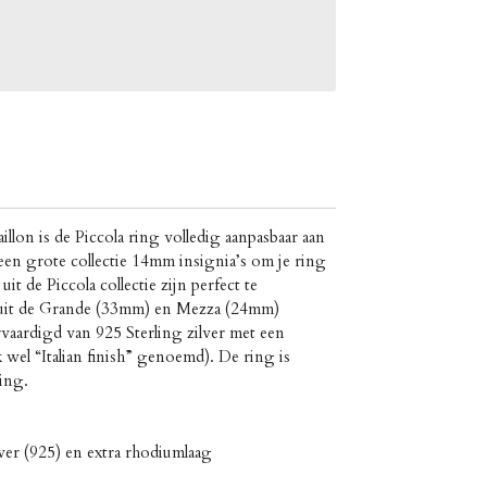
lon is de Piccola ring volledig aanpasbaar aan
t een grote collectie 14mm insignia’s om je ring
uit de Piccola collectie zijn perfect te
 uit de Grande (33mm) en Mezza (24mm)
ervaardigd van 925 Sterling zilver met een
el “Italian finish” genoemd). De ring is
ing.
lver (925) en extra rhodiumlaag