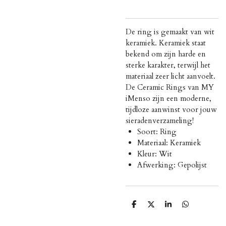
De ring is gemaakt van wit
keramiek. Keramiek staat
bekend om zijn harde en
sterke karakter, terwijl het
materiaal zeer licht aanvoelt.
De Ceramic Rings van MY
iMenso zijn een moderne,
tijdloze aanwinst voor jouw
sieradenverzameling!
Soort: Ring
Materiaal: Keramiek
Kleur: Wit
Afwerking: Gepolijst
D
D
S
D
e
e
h
e
l
e
a
l