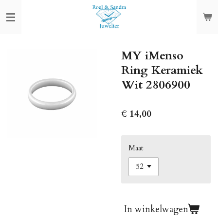
Ga
direct
naar
de
MY iMenso
hoofdinhoud
Ring Keramiek
Wit 2806900
€ 14,00
Maat
In winkelwagen