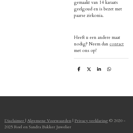
gemaakt van 14 karaats
geelgoud en is bezet met
paarse zirkonia.
Heeft u een andere maat
nodig? Neem dan
contact
met ons op!
D
D
S
D
e
e
h
e
l
e
a
l
e
l
r
e
n
e
n
Disclaimer
|
Algemene Voorwaarden
|
Privacy verklaring
© 2020 -
2025 Roel en Sandra Bakker Juwelier