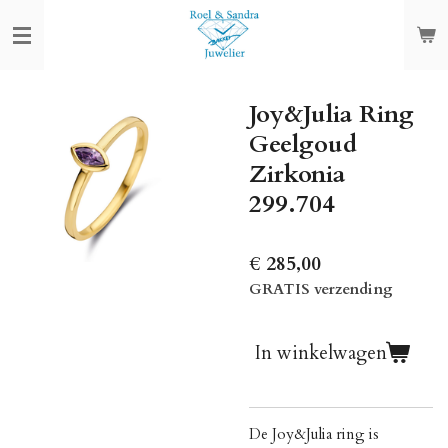
Ga
direct
naar
de
Joy&Julia Ring
hoofdinhoud
Geelgoud
Zirkonia
299.704
€ 285,00
GRATIS verzending
In winkelwagen
De Joy&Julia ring is