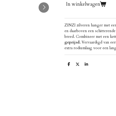
In winkelwagen
ZINZI zilveren hanger met een 
en daarboven een schitterend
breed. Combineer met een ket
geprijsd.
Vervaardigd van eers
extra rodiumlaag voor een lan
D
D
S
e
e
h
l
e
a
e
l
r
n
e