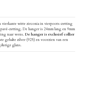
vierkante witte zirconia in vierpoots-zetting
e pavé-zetting. De hanger is 24mm lang en 9mm
ting naar wens.
De hanger is exclusief collier
te gehalte zilver (925) en voorzien van een
gdurige glans.