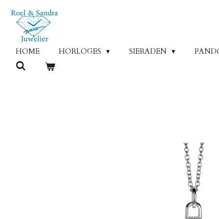
Ga
direct
naar
de
HOME
HORLOGES
SIERADEN
PAND
hoofdinhoud